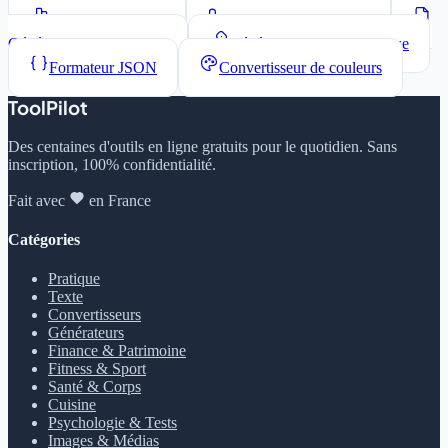
Compteur de mots
Convertisseur de casse
Générateur Lorem Ipsum
Générateur de mots de passe
Formateur JSON
Convertisseur de couleurs
ToolPilot
Des centaines d'outils en ligne gratuits pour le quotidien. Sans
inscription, 100% confidentialité.
Fait avec
en France
Catégories
Pratique
Texte
Convertisseurs
Générateurs
Finance & Patrimoine
Fitness & Sport
Santé & Corps
Cuisine
Psychologie & Tests
Images & Médias