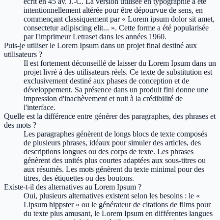
écrit en 45 av. J.-C. La version utilisée en typographie a été
intentionnellement altérée pour être dépourvue de sens, en
commençant classiquement par « Lorem ipsum dolor sit amet,
consectetur adipiscing elit... ». Cette forme a été popularisée
par l'imprimeur Letraset dans les années 1960.
Puis-je utiliser le Lorem Ipsum dans un projet final destiné aux
utilisateurs ?
Il est fortement déconseillé de laisser du Lorem Ipsum dans un
projet livré à des utilisateurs réels. Ce texte de substitution est
exclusivement destiné aux phases de conception et de
développement. Sa présence dans un produit fini donne une
impression d'inachèvement et nuit à la crédibilité de
l'interface.
Quelle est la différence entre générer des paragraphes, des phrases et
des mots ?
Les paragraphes génèrent de longs blocs de texte composés
de plusieurs phrases, idéaux pour simuler des articles, des
descriptions longues ou des corps de texte. Les phrases
génèrent des unités plus courtes adaptées aux sous-titres ou
aux résumés. Les mots génèrent du texte minimal pour des
titres, des étiquettes ou des boutons.
Existe-t-il des alternatives au Lorem Ipsum ?
Oui, plusieurs alternatives existent selon les besoins : le «
Lipsum hippster » ou le générateur de citations de films pour
du texte plus amusant, le Lorem Ipsum en différentes langues