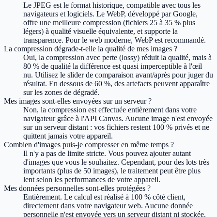
Le JPEG est le format historique, compatible avec tous les
navigateurs et logiciels. Le WebP, développé par Google,
offre une meilleure compression (fichiers 25 à 35 % plus
légers) à qualité visuelle équivalente, et supporte la
transparence. Pour le web moderne, WebP est recommandé.
La compression dégrade-t-elle la qualité de mes images ?
Oui, la compression avec perte (lossy) réduit la qualité, mais à
80 % de qualité la différence est quasi imperceptible à l'œil
nu. Utilisez le slider de comparaison avant/après pour juger du
résultat. En dessous de 60 %, des artefacts peuvent apparaître
sur les zones de dégradé.
Mes images sont-elles envoyées sur un serveur ?
Non, la compression est effectuée entièrement dans votre
navigateur grâce à l'API Canvas. Aucune image n'est envoyée
sur un serveur distant : vos fichiers restent 100 % privés et ne
quittent jamais votre appareil.
Combien d'images puis-je compresser en même temps ?
Il n'y a pas de limite stricte. Vous pouvez ajouter autant
d'images que vous le souhaitez. Cependant, pour des lots très
importants (plus de 50 images), le traitement peut être plus
lent selon les performances de votre appareil.
Mes données personnelles sont-elles protégées ?
Entièrement. Le calcul est réalisé à 100 % côté client,
directement dans votre navigateur web. Aucune donnée
personnelle n'est envoyée vers un serveur distant ni stockée.