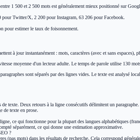
 entre 1 500 et 2 500 mots est généralement mieux positionné sur Googl
280 pour Twitter/X, 2 200 pour Instagram, 63 206 pour Facebook.
on pour estimer le taux de foisonnement.
mettent à jour instantanément : mots, caractères (avec et sans espaces), 
 vitesse moyenne d'un lecteur adulte. Le temps de parole utilise 130 mot
es paragraphes sont séparés par des lignes vides. Le texte est analysé lo
cs de texte. Deux retours à la ligne consécutifs délimitent un paragraph
 de texte en prose.
ligne, ce qui fonctionne pour la plupart des langues alphabétiques (franç
 compté séparément, ce qui donne une estimation approximative.
 SEO ?
res (pas mots) dans les résultats de recherche. Cela correspond généra