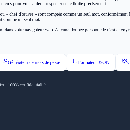
ctères pour vous aider à respecter cette limite précisément.
» ou « chef-d'œuvre » sont comptés comme un seul mot, conformément à
nt comme un seul mot.
ment dans votre navigateur web. Aucune donnée personnelle n'est envoyée 
e
Générateur de mots de passe
Formateur JSON
C
tion, 100% confidentialité.