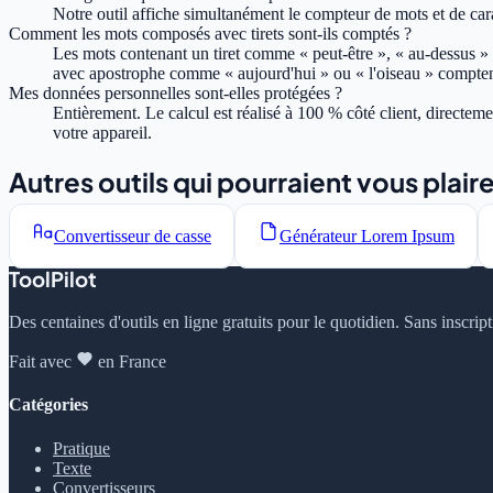
Notre outil affiche simultanément le compteur de mots et de cara
Comment les mots composés avec tirets sont-ils comptés ?
Les mots contenant un tiret comme « peut-être », « au-dessus 
avec apostrophe comme « aujourd'hui » ou « l'oiseau » compte
Mes données personnelles sont-elles protégées ?
Entièrement. Le calcul est réalisé à 100 % côté client, directe
votre appareil.
Autres outils qui pourraient vous plair
Convertisseur de casse
Générateur Lorem Ipsum
ToolPilot
Des centaines d'outils en ligne gratuits pour le quotidien. Sans inscrip
Fait avec
en France
Catégories
Pratique
Texte
Convertisseurs