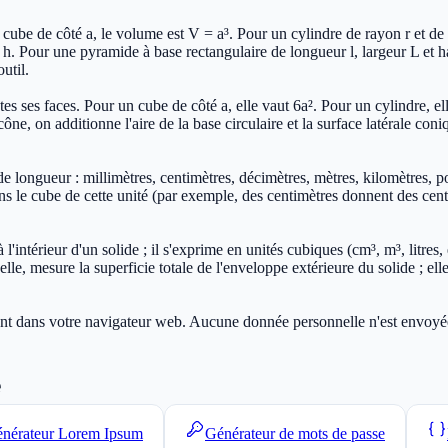
be de côté a, le volume est V = a³. Pour un cylindre de rayon r et de 
× h. Pour une pyramide à base rectangulaire de longueur l, largeur L et h
util.
tes ses faces. Pour un cube de côté a, elle vaut 6a². Pour un cylindre, ell
ône, on additionne l'aire de la base circulaire et la surface latérale co
longueur : millimètres, centimètres, décimètres, mètres, kilomètres, pouc
e cube de cette unité (par exemple, des centimètres donnent des centimè
intérieur d'un solide ; il s'exprime en unités cubiques (cm³, m³, litres,
elle, mesure la superficie totale de l'enveloppe extérieure du solide ; ell
ment dans votre navigateur web. Aucune donnée personnelle n'est envoyée 
e
nérateur Lorem Ipsum
Générateur de mots de passe