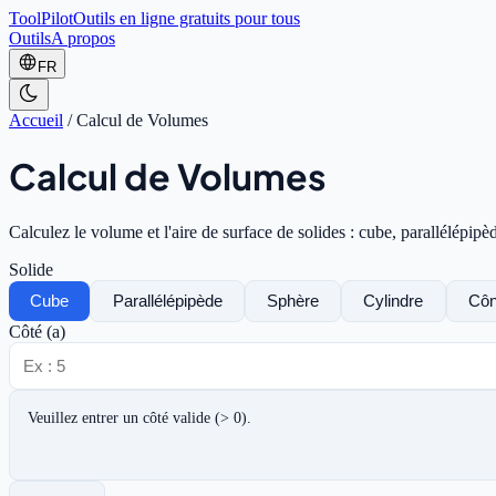
ToolPilot
Outils en ligne gratuits pour tous
Outils
A propos
FR
Accueil
/
Calcul de Volumes
Calcul de Volumes
Calculez le volume et l'aire de surface de solides : cube, parallélépipè
Solide
Cube
Parallélépipède
Sphère
Cylindre
Cô
Côté (a)
Veuillez entrer un côté valide (> 0).