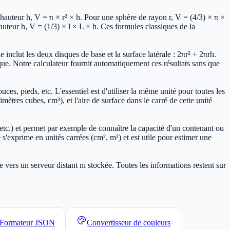
hauteur h, V = π × r² × h. Pour une sphère de rayon r, V = (4/3) × π ×
auteur h, V = (1/3) × l × L × h. Ces formules classiques de la
e inclut les deux disques de base et la surface latérale : 2πr² + 2πrh.
nique. Notre calculateur fournit automatiquement ces résultats sans que
es, pieds, etc. L'essentiel est d'utiliser la même unité pour toutes les
tres cubes, cm³), et l'aire de surface dans le carré de cette unité
 etc.) et permet par exemple de connaître la capacité d'un contenant ou
e s'exprime en unités carrées (cm², m²) et est utile pour estimer une
vers un serveur distant ni stockée. Toutes les informations restent sur
Formateur JSON
Convertisseur de couleurs