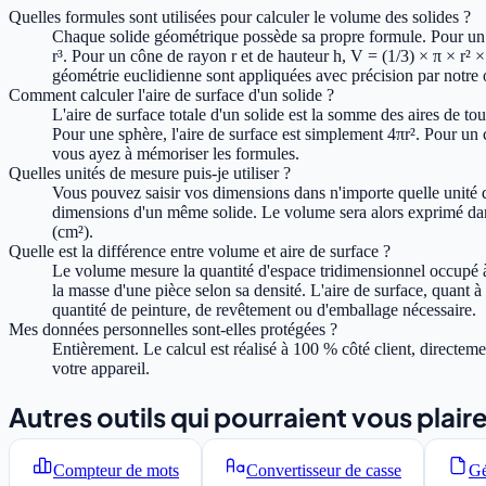
Quelles formules sont utilisées pour calculer le volume des solides ?
Chaque solide géométrique possède sa propre formule. Pour un cu
r³. Pour un cône de rayon r et de hauteur h, V = (1/3) × π × r² 
géométrie euclidienne sont appliquées avec précision par notre o
Comment calculer l'aire de surface d'un solide ?
L'aire de surface totale d'un solide est la somme des aires de tou
Pour une sphère, l'aire de surface est simplement 4πr². Pour un c
vous ayez à mémoriser les formules.
Quelles unités de mesure puis-je utiliser ?
Vous pouvez saisir vos dimensions dans n'importe quelle unité de 
dimensions d'un même solide. Le volume sera alors exprimé dans l
(cm²).
Quelle est la différence entre volume et aire de surface ?
Le volume mesure la quantité d'espace tridimensionnel occupé à l'
la masse d'une pièce selon sa densité. L'aire de surface, quant à 
quantité de peinture, de revêtement ou d'emballage nécessaire.
Mes données personnelles sont-elles protégées ?
Entièrement. Le calcul est réalisé à 100 % côté client, directe
votre appareil.
Autres outils qui pourraient vous plair
Compteur de mots
Convertisseur de casse
Gé