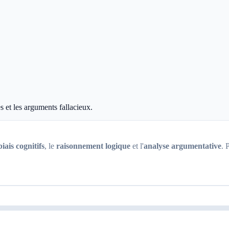
es et les arguments fallacieux.
biais cognitifs
, le
raisonnement logique
et l'
analyse argumentative
. 