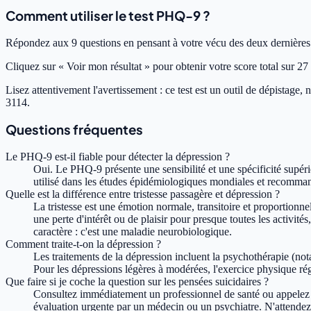
Comment utiliser le test PHQ-9 ?
Répondez aux 9 questions en pensant à votre vécu des deux dernières s
Cliquez sur « Voir mon résultat » pour obtenir votre score total sur 27
Lisez attentivement l'avertissement : ce test est un outil de dépistag
3114.
Questions fréquentes
Le PHQ-9 est-il fiable pour détecter la dépression ?
Oui. Le PHQ-9 présente une sensibilité et une spécificité supérie
utilisé dans les études épidémiologiques mondiales et recomman
Quelle est la différence entre tristesse passagère et dépression ?
La tristesse est une émotion normale, transitoire et proportionn
une perte d'intérêt ou de plaisir pour presque toutes les activit
caractère : c'est une maladie neurobiologique.
Comment traite-t-on la dépression ?
Les traitements de la dépression incluent la psychothérapie (no
Pour les dépressions légères à modérées, l'exercice physique rég
Que faire si je coche la question sur les pensées suicidaires ?
Consultez immédiatement un professionnel de santé ou appelez l
évaluation urgente par un médecin ou un psychiatre. N'attendez pa