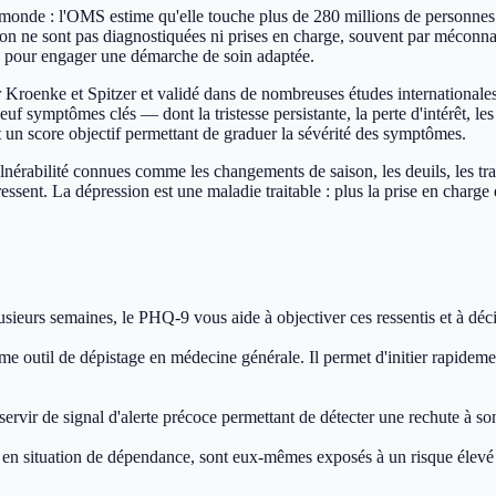
e monde : l'OMS estime qu'elle touche plus de 280 millions de personnes
ion ne sont pas diagnostiquées ni prises en charge, souvent par méconn
le pour engager une démarche de soin adaptée.
Kroenke et Spitzer et validé dans de nombreuses études internationales 
 symptômes clés — dont la tristesse persistante, la perte d'intérêt, les t
t un score objectif permettant de graduer la sévérité des symptômes.
ulnérabilité connues comme les changements de saison, les deuils, les tr
gressent. La dépression est une maladie traitable : plus la prise en charg
plusieurs semaines, le PHQ-9 vous aide à objectiver ces ressentis et à d
til de dépistage en médecine générale. Il permet d'initier rapidement 
servir de signal d'alerte précoce permettant de détecter une rechute à s
en situation de dépendance, sont eux-mêmes exposés à un risque élevé de