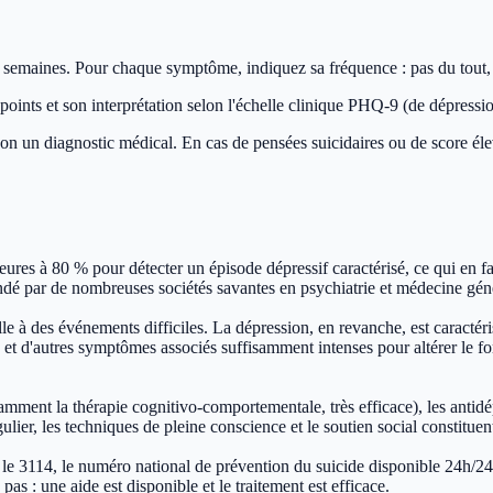
emaines. Pour chaque symptôme, indiquez sa fréquence : pas du tout, plu
 points et son interprétation selon l'échelle clinique PHQ-9 (de dépressi
e, non un diagnostic médical. En cas de pensées suicidaires ou de score 
ures à 80 % pour détecter un épisode dépressif caractérisé, ce qui en fait
dé par de nombreuses sociétés savantes en psychiatrie et médecine gén
elle à des événements difficiles. La dépression, en revanche, est caract
és, et d'autres symptômes associés suffisamment intenses pour altérer le 
tamment la thérapie cognitivo-comportementale, très efficace), les anti
ulier, les techniques de pleine conscience et le soutien social constitue
e 3114, le numéro national de prévention du suicide disponible 24h/24
s : une aide est disponible et le traitement est efficace.