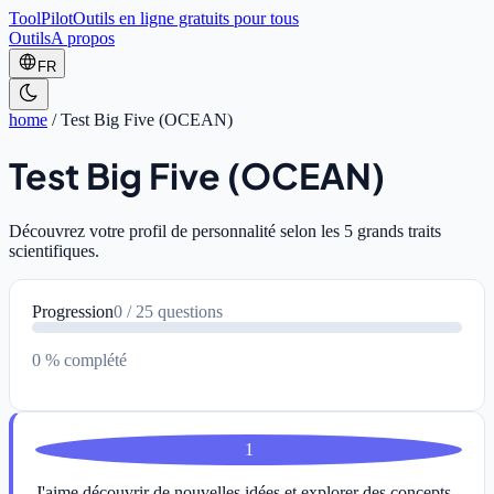
ToolPilot
Outils en ligne gratuits pour tous
Outils
A propos
FR
home
/
Test Big Five (OCEAN)
Test Big Five (OCEAN)
Découvrez votre profil de personnalité selon les 5 grands traits
scientifiques.
Progression
0
/
25
questions
0 % complété
1
J'aime découvrir de nouvelles idées et explorer des concepts