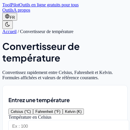
ToolPilot
Outils en ligne gratuits pour tous
Outils
A propos
FR
Accueil
/
Convertisseur de température
Convertisseur de
température
Convertissez rapidement entre Celsius, Fahrenheit et Kelvin.
Formules affichées et valeurs de référence courantes.
Entrez une température
Celsius
(
°C
)
Fahrenheit
(
°F
)
Kelvin
(
K
)
Température en Celsius