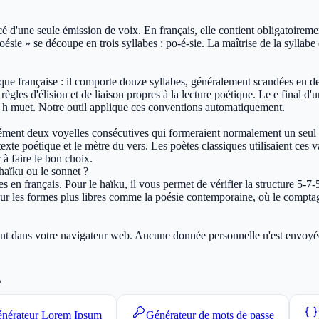
é d'une seule émission de voix. En français, elle contient obligatoirem
ie » se découpe en trois syllabes : po-é-sie. La maîtrise de la syllabe e
ique française : il comporte douze syllabes, généralement scandées en d
règles d'élision et de liaison propres à la lecture poétique. Le e final d
n h muet. Notre outil applique ces conventions automatiquement.
arément deux voyelles consécutives qui formeraient normalement un seul 
ntexte poétique et le mètre du vers. Les poètes classiques utilisaient ces
à faire le bon choix.
haïku ou le sonnet ?
ques en français. Pour le haïku, il vous permet de vérifier la structure 5
pour les formes plus libres comme la poésie contemporaine, où le compta
ment dans votre navigateur web. Aucune donnée personnelle n'est envoyée 
e
nérateur Lorem Ipsum
Générateur de mots de passe