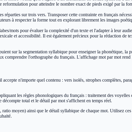
e reformulation pour atteindre le nombre exact de pieds exigé par la fo
bes réparties sur trois vers. Transposer cette contrainte en français néc
uteurs à respecter la forme tout en explorant librement les images poéti
yllabes/mots pour évaluer la complexité d'un texte et l'adapter à leur au
 lexicale et accessibilité. Il est également précieux pour la rédaction de t
uient sur la segmentation syllabique pour enseigner la phonétique, la pr
x comprendre l'orthographe du français. L'affichage mot par mot rend l'
til accepte n'importe quel contenu : vers isolés, strophes complètes, par
iquant les règles phonologiques du français : traitement des voyelles c
décompte total et le détail par mot s'affichent en temps réel.
, ratio moyen) ainsi que le détail syllabique de chaque mot. Utilisez ces
uhaité.