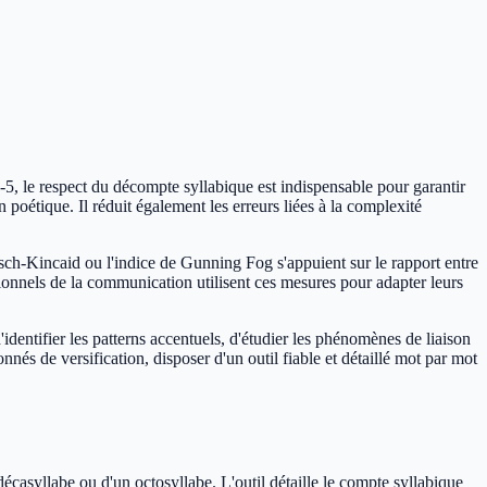
-5, le respect du décompte syllabique est indispensable pour garantir
poétique. Il réduit également les erreurs liées à la complexité
lesch-Kincaid ou l'indice de Gunning Fog s'appuient sur le rapport entre
sionnels de la communication utilisent ces mesures pour adapter leurs
dentifier les patterns accentuels, d'étudier les phénomènes de liaison
onnés de versification, disposer d'un outil fiable et détaillé mot par mot
décasyllabe ou d'un octosyllabe. L'outil détaille le compte syllabique