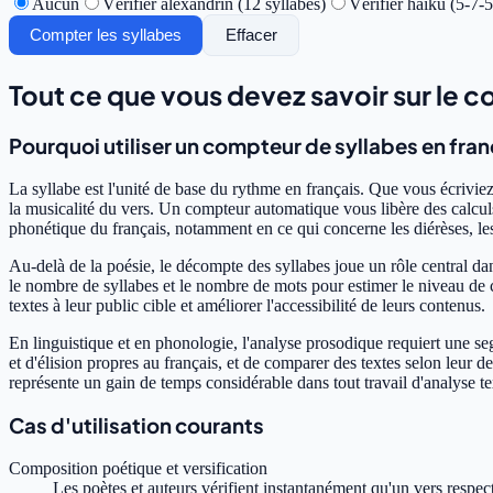
Aucun
Vérifier alexandrin (12 syllabes)
Vérifier haïku (5-7-5
Compter les syllabes
Effacer
Tout ce que vous devez savoir sur le 
Pourquoi utiliser un compteur de syllabes en fran
La syllabe est l'unité de base du rythme en français. Que vous écrivie
la musicalité du vers. Un compteur automatique vous libère des calculs 
phonétique du français, notamment en ce qui concerne les diérèses, les
Au-delà de la poésie, le décompte des syllabes joue un rôle central dan
le nombre de syllabes et le nombre de mots pour estimer le niveau de c
textes à leur public cible et améliorer l'accessibilité de leurs contenus.
En linguistique et en phonologie, l'analyse prosodique requiert une se
et d'élision propres au français, et de comparer des textes selon leur de
représente un gain de temps considérable dans tout travail d'analyse t
Cas d'utilisation courants
Composition poétique et versification
Les poètes et auteurs vérifient instantanément qu'un vers respect