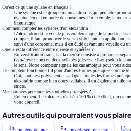
Qu'est-ce qu'une syllabe en français ?
Une syllabe est le groupe minimal de sons qui peut être prononc
éventuellement entourée de consonnes. Par exemple, le mot « poés
linguistique.
Comment compter les syllabes d'un alexandrin ?
L'alexandrin est le vers le plus emblématique de la poésie class
compter, il faut prononcer le vers à voix haute en appliquant les 
suivi d'une consonne, mais il est élidé devant une voyelle ou u
Quelle est la différence entre diérèse et synérèse ?
En versification française, la diérèse consiste à prononcer sép
(syn-érèse : lion) ou deux syllabes (dié-rèse : li-on) selon le co
le sens. Notre compteur signale les cas ambigus pour vous aider 
Le compteur fonctionne-t-il pour d'autres formes poétiques comme le 
Oui, l'outil est polyvalent et s'adapte à toutes les formes poéti
alexandrin compte bien douze syllabes. Il est également utile 
stricte.
Mes données personnelles sont-elles protégées ?
Entièrement. Le calcul est réalisé à 100 % côté client, directe
votre appareil.
Autres outils qui pourraient vous plair
Compteur de mots
Convertisseur de casse
Gé