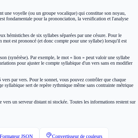
ent une voyelle (ou un groupe vocalique) qui constitue son noyau,
st fondamentale pour la prononciation, la versification et l'analyse
eux hémistiches de six syllabes séparées par une césure. Pour le
'un mot est prononcé (et donc compte pour une syllabe) lorsqu'il est
son (synérèse). Par exemple, le mot « lion » peut valoir une syllabe
 variations pour ajuster le compte syllabique d'un vers sans en modifier
-7-5 vers par vers. Pour le sonnet, vous pouvez contrôler que chaque
ge syllabique sert de repère rythmique même sans contrainte métrique
vers un serveur distant ni stockée. Toutes les informations restent sur
Formateur JSON
Convertisseur de couleurs