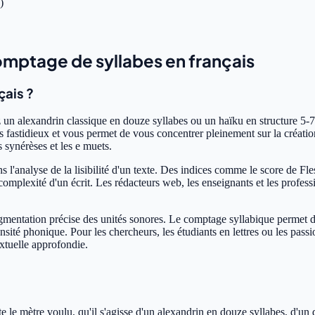
)
comptage de syllabes en français
çais ?
z un alexandrin classique en douze syllabes ou un haïku en structure 5-7
fastidieux et vous permet de vous concentrer pleinement sur la création 
 synérèses et les e muets.
s l'analyse de la lisibilité d'un texte. Des indices comme le score de F
omplexité d'un écrit. Les rédacteurs web, les enseignants et les profes
gmentation précise des unités sonores. Le comptage syllabique permet d'i
nsité phonique. Pour les chercheurs, les étudiants en lettres ou les passi
extuelle approfondie.
e le mètre voulu, qu'il s'agisse d'un alexandrin en douze syllabes, d'un 