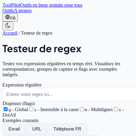
ToolPilot
Outils en ligne gratuits pour tous
Outils
A propos
FR
Accueil
/
Testeur de regex
Testeur de regex
Testez vos expressions régulières en temps réel. Visualisez les
correspondances, groupes de capture et flags avec exemples
intégrés.
Expression régulière
Drapeaux (flags)
-
Global
-
Insensible à la casse
-
Multilignes
-
g
i
m
s
DotAll
Exemples courants
Email
URL
Téléphone FR