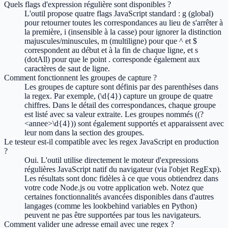
Quels flags d'expression régulière sont disponibles ?
L'outil propose quatre flags JavaScript standard : g (global)
pour retourner toutes les correspondances au lieu de s'arrêter à
la première, i (insensible à la casse) pour ignorer la distinction
majuscules/minuscules, m (multiligne) pour que ^ et $
correspondent au début et à la fin de chaque ligne, et s
(dotAll) pour que le point . corresponde également aux
caractères de saut de ligne.
Comment fonctionnent les groupes de capture ?
Les groupes de capture sont définis par des parenthèses dans
la regex. Par exemple, (\d{4}) capture un groupe de quatre
chiffres. Dans le détail des correspondances, chaque groupe
est listé avec sa valeur extraite. Les groupes nommés ((?
<annee>\d{4})) sont également supportés et apparaissent avec
leur nom dans la section des groupes.
Le testeur est-il compatible avec les regex JavaScript en production
?
Oui. L'outil utilise directement le moteur d'expressions
régulières JavaScript natif du navigateur (via l'objet RegExp).
Les résultats sont donc fidèles à ce que vous obtiendrez dans
votre code Node.js ou votre application web. Notez que
certaines fonctionnalités avancées disponibles dans d'autres
langages (comme les lookbehind variables en Python)
peuvent ne pas être supportées par tous les navigateurs.
Comment valider une adresse email avec une regex ?