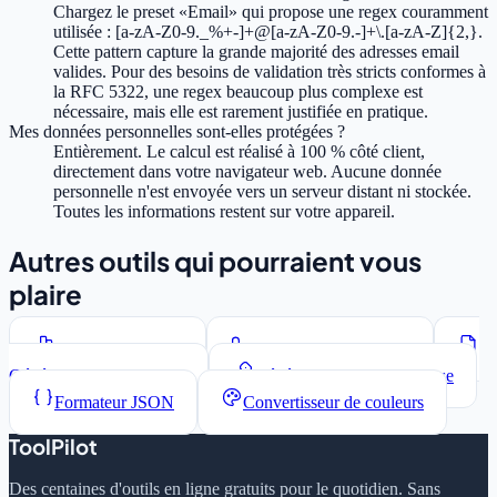
Chargez le preset «Email» qui propose une regex couramment
utilisée : [a-zA-Z0-9._%+-]+@[a-zA-Z0-9.-]+\.[a-zA-Z]{2,}.
Cette pattern capture la grande majorité des adresses email
valides. Pour des besoins de validation très stricts conformes à
la RFC 5322, une regex beaucoup plus complexe est
nécessaire, mais elle est rarement justifiée en pratique.
Mes données personnelles sont-elles protégées ?
Entièrement. Le calcul est réalisé à 100 % côté client,
directement dans votre navigateur web. Aucune donnée
personnelle n'est envoyée vers un serveur distant ni stockée.
Toutes les informations restent sur votre appareil.
Autres outils qui pourraient vous
plaire
Compteur de mots
Convertisseur de casse
Générateur Lorem Ipsum
Générateur de mots de passe
Formateur JSON
Convertisseur de couleurs
ToolPilot
Des centaines d'outils en ligne gratuits pour le quotidien. Sans