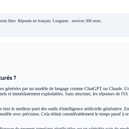
texte libre. Réponds en français. Longueur : environ 300 mots.
turés ?
nses générées par un modèle de langage comme ChatGPT ou Claude. Un pr
nnels et immédiatement exploitables. Sans structure, les réponses de l'IA
er le meilleur parti des outils d'intelligence artificielle générative. En 
e modèle avec précision. Cela réduit considérablement le temps passé à re
sposer de prompts templates réutilisables est un véritable gain de prod