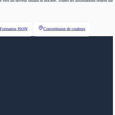
vers un serveur distant ni stockée. Toutes les informations restent sur
Formateur JSON
Convertisseur de couleurs