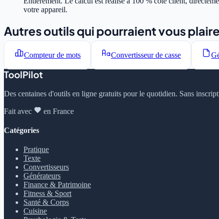
Entièrement. Le calcul est réalisé à 100 % côté client, directe
votre appareil.
Autres outils qui pourraient vous plair
Compteur de mots
Convertisseur de casse
Gé
ToolPilot
Des centaines d'outils en ligne gratuits pour le quotidien. Sans inscrip
Fait avec
en France
Catégories
Pratique
Texte
Convertisseurs
Générateurs
Finance & Patrimoine
Fitness & Sport
Santé & Corps
Cuisine