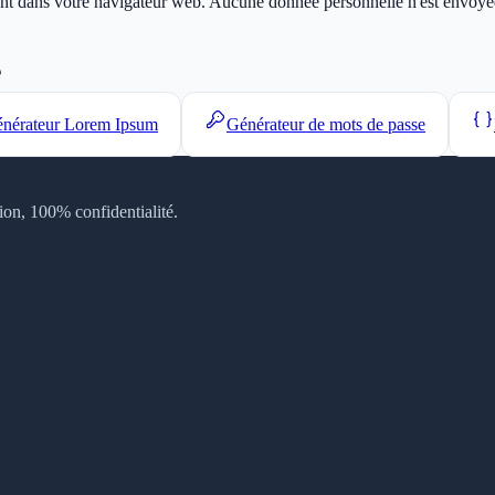
ment dans votre navigateur web. Aucune donnée personnelle n'est envoyée 
e
nérateur Lorem Ipsum
Générateur de mots de passe
tion, 100% confidentialité.