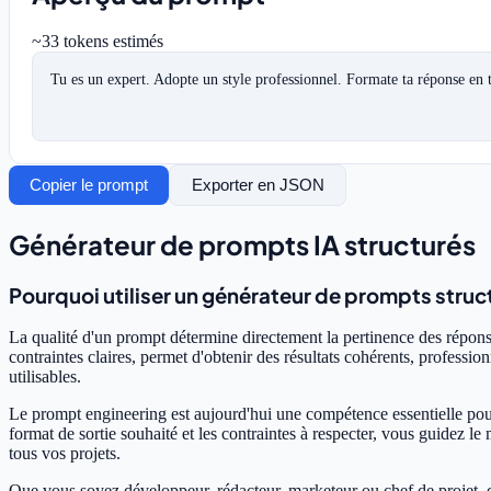
~
33
tokens estimés
Tu es un expert. Adopte un style professionnel. Formate ta réponse en 
Copier le prompt
Exporter en JSON
Générateur de prompts IA structurés
Pourquoi utiliser un générateur de prompts struc
La qualité d'un prompt détermine directement la pertinence des répo
contraintes claires, permet d'obtenir des résultats cohérents, professio
utilisables.
Le prompt engineering est aujourd'hui une compétence essentielle pour tir
format de sortie souhaité et les contraintes à respecter, vous guidez l
tous vos projets.
Que vous soyez développeur, rédacteur, marketeur ou chef de projet, di