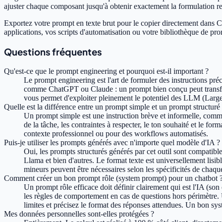
ajuster chaque composant jusqu'à obtenir exactement la formulation r
Exportez votre prompt en texte brut pour le copier directement dans 
applications, vos scripts d'automatisation ou votre bibliothèque de pro
Questions fréquentes
Qu'est-ce que le prompt engineering et pourquoi est-il important ?
Le prompt engineering est l'art de formuler des instructions préc
comme ChatGPT ou Claude : un prompt bien conçu peut transform
vous permet d'exploiter pleinement le potentiel des LLM (Larg
Quelle est la différence entre un prompt simple et un prompt structuré
Un prompt simple est une instruction brève et informelle, comme
de la tâche, les contraintes à respecter, le ton souhaité et le for
contexte professionnel ou pour des workflows automatisés.
Puis-je utiliser les prompts générés avec n'importe quel modèle d'IA ?
Oui, les prompts structurés générés par cet outil sont compati
Llama et bien d'autres. Le format texte est universellement lisib
mineurs peuvent être nécessaires selon les spécificités de chaq
Comment créer un bon prompt rôle (system prompt) pour un chatbot 
Un prompt rôle efficace doit définir clairement qui est l'IA (son 
les règles de comportement en cas de questions hors périmètre. U
limites et précisez le format des réponses attendues. Un bon sys
Mes données personnelles sont-elles protégées ?