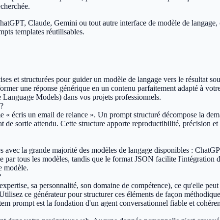
echerchée.
ChatGPT, Claude, Gemini ou tout autre interface de modèle de langage, 
mpts templates réutilisables.
ises et structurées pour guider un modèle de langage vers le résultat sou
er une réponse générique en un contenu parfaitement adapté à votre con
e Language Models) dans vos projets professionnels.
 ?
 « écris un email de relance ». Un prompt structuré décompose la demand
mat de sortie attendu. Cette structure apporte reproductibilité, précision e
bles avec la grande majorité des modèles de langage disponibles : Cha
le par tous les modèles, tandis que le format JSON facilite l'intégration
ue modèle.
?
expertise, sa personnalité, son domaine de compétence), ce qu'elle peut et
tilisez ce générateur pour structurer ces éléments de façon méthodique :
tem prompt est la fondation d'un agent conversationnel fiable et cohéren