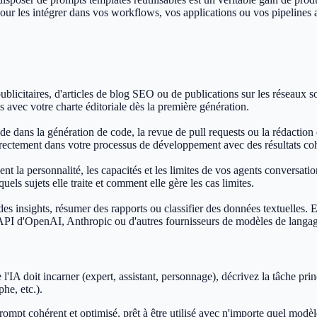
our les intégrer dans vos workflows, vos applications ou vos pipelines 
blicitaires, d'articles de blog SEO ou de publications sur les réseaux so
s avec votre charte éditoriale dès la première génération.
dans la génération de code, la revue de pull requests ou la rédaction 
irectement dans votre processus de développement avec des résultats co
 la personnalité, les capacités et les limites de vos agents conversatio
quels sujets elle traite et comment elle gère les cas limites.
des insights, résumer des rapports ou classifier des données textuelles
s API d'OpenAI, Anthropic ou d'autres fournisseurs de modèles de langa
'IA doit incarner (expert, assistant, personnage), décrivez la tâche princi
phe, etc.).
pt cohérent et optimisé, prêt à être utilisé avec n'importe quel modèle