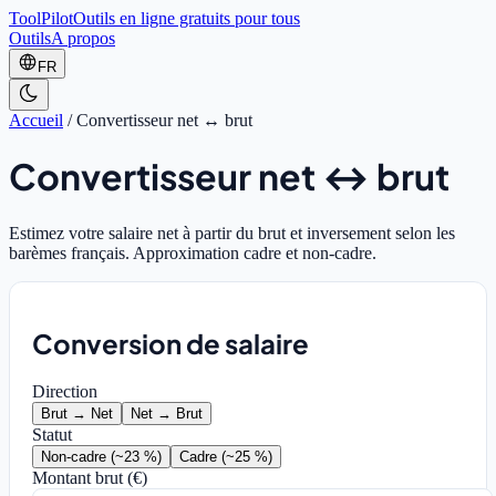
ToolPilot
Outils en ligne gratuits pour tous
Outils
A propos
FR
Accueil
/
Convertisseur net ↔ brut
Convertisseur net ↔ brut
Estimez votre salaire net à partir du brut et inversement selon les
barèmes français. Approximation cadre et non-cadre.
Conversion de salaire
Direction
Brut → Net
Net → Brut
Statut
Non-cadre (~23 %)
Cadre (~25 %)
Montant
brut
(€)