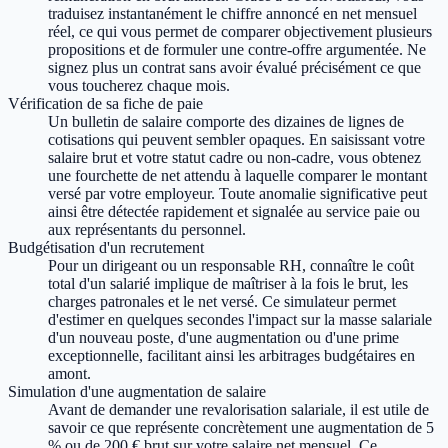
traduisez instantanément le chiffre annoncé en net mensuel
réel, ce qui vous permet de comparer objectivement plusieurs
propositions et de formuler une contre-offre argumentée. Ne
signez plus un contrat sans avoir évalué précisément ce que
vous toucherez chaque mois.
Vérification de sa fiche de paie
Un bulletin de salaire comporte des dizaines de lignes de
cotisations qui peuvent sembler opaques. En saisissant votre
salaire brut et votre statut cadre ou non-cadre, vous obtenez
une fourchette de net attendu à laquelle comparer le montant
versé par votre employeur. Toute anomalie significative peut
ainsi être détectée rapidement et signalée au service paie ou
aux représentants du personnel.
Budgétisation d'un recrutement
Pour un dirigeant ou un responsable RH, connaître le coût
total d'un salarié implique de maîtriser à la fois le brut, les
charges patronales et le net versé. Ce simulateur permet
d'estimer en quelques secondes l'impact sur la masse salariale
d'un nouveau poste, d'une augmentation ou d'une prime
exceptionnelle, facilitant ainsi les arbitrages budgétaires en
amont.
Simulation d'une augmentation de salaire
Avant de demander une revalorisation salariale, il est utile de
savoir ce que représente concrètement une augmentation de 5
% ou de 200 € brut sur votre salaire net mensuel. Ce