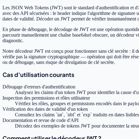
Les JSON Web Tokens (JWT) sont le standard d'authentification et d'a
avec des API sécurisées : le header indique l'algorithme de signature 
dates de validité. Décoder un JWT permet de vérifier instantanément ce
En phase de débogage, le décodage de JWT est une opération quotidienn
parcourir manuellement une chaîne base64url obscure, un décodeur visu
diagnostic.
Notre décodeur JWT est conçu pour fonctionner sans clé secrète : il dé
vérifie pas la signature cryptographique — opération qui doit être ré
ou de débogage, sans risque de divulgation de clé secrète.
Cas d'utilisation courants
Débogage d'erreurs d'authentification
Analysez les claims d'un token JWT pour identifier la cause d'un
Inspection des permissions et rôles utilisateur
Vérifiez les rôles, groupes et permissions encodés dans le paylo
Vérification des dates de validité d'un token
Consultez les claims `iat`, `nbf` et `exp` traduits en dates lisibl
Documentation et revue de code d'API
Décodez des exemples de tokens JWT pour documenter la structur
Comment utiliser le décodeur JWT ?