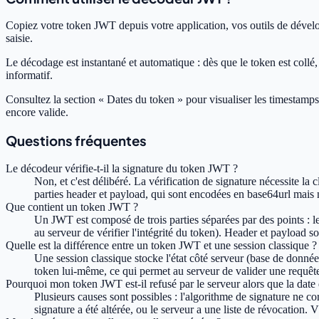
Copiez votre token JWT depuis votre application, vos outils de déve
saisie.
Le décodage est instantané et automatique : dès que le token est collé
informatif.
Consultez la section « Dates du token » pour visualiser les timestamps Un
encore valide.
Questions fréquentes
Le décodeur vérifie-t-il la signature du token JWT ?
Non, et c'est délibéré. La vérification de signature nécessite 
parties header et payload, qui sont encodées en base64url mais no
Que contient un token JWT ?
Un JWT est composé de trois parties séparées par des points : le 
au serveur de vérifier l'intégrité du token). Header et payload 
Quelle est la différence entre un token JWT et une session classique ?
Une session classique stocke l'état côté serveur (base de donnée
token lui-même, ce qui permet au serveur de valider une requête
Pourquoi mon token JWT est-il refusé par le serveur alors que la date 
Plusieurs causes sont possibles : l'algorithme de signature ne cor
signature a été altérée, ou le serveur a une liste de révocation.