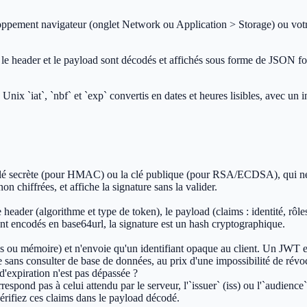
loppement navigateur (onglet Network ou Application > Storage) ou vot
, le header et le payload sont décodés et affichés sous forme de JSON for
ix `iat`, `nbf` et `exp` convertis en dates et heures lisibles, avec un in
la clé secrète (pour HMAC) ou la clé publique (pour RSA/ECDSA), qui ne 
n chiffrées, et affiche la signature sans la valider.
header (algorithme et type de token), le payload (claims : identité, rôles
sont encodés en base64url, la signature est un hash cryptographique.
s ou mémoire) et n'envoie qu'un identifiant opaque au client. Un JWT est
 sans consulter de base de données, au prix d'une impossibilité de rév
d'expiration n'est pas dépassée ?
respond pas à celui attendu par le serveur, l'`issuer` (iss) ou l'`audienc
 Vérifiez ces claims dans le payload décodé.