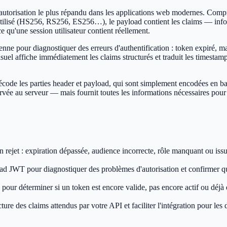
utorisation le plus répandu dans les applications web modernes. Compren
utilisé (HS256, RS256, ES256…), le payload contient les claims — informat
 qu'une session utilisateur contient réellement.
e pour diagnostiquer des erreurs d'authentification : token expiré, ma
el affiche immédiatement les claims structurés et traduit les timestamps
code les parties header et payload, qui sont simplement encodées en base
servée au serveur — mais fournit toutes les informations nécessaires po
 rejet : expiration dépassée, audience incorrecte, rôle manquant ou iss
ad JWT pour diagnostiquer des problèmes d'autorisation et confirmer que 
es pour déterminer si un token est encore valide, pas encore actif ou déjà 
e des claims attendus par votre API et faciliter l'intégration pour le