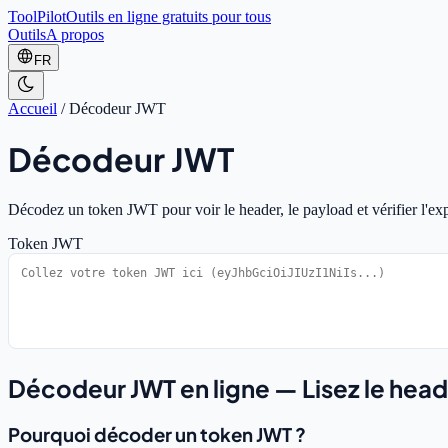
ToolPilot
Outils en ligne gratuits pour tous
Outils
A propos
FR
Accueil
/
Décodeur JWT
Décodeur JWT
Décodez un token JWT pour voir le header, le payload et vérifier l'expi
Token JWT
Décodeur JWT en ligne — Lisez le head
Pourquoi décoder un token JWT ?