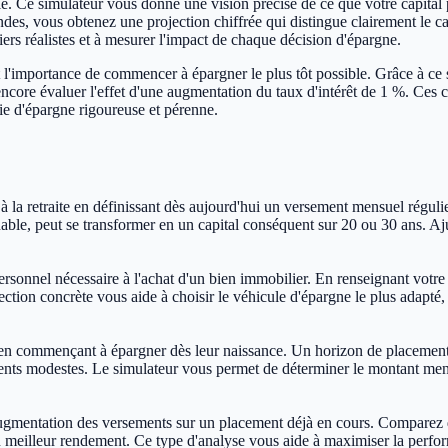
le. Ce simulateur vous donne une vision précise de ce que votre capital 
s, vous obtenez une projection chiffrée qui distingue clairement le cap
ciers réalistes et à mesurer l'impact de chaque décision d'épargne.
t l'importance de commencer à épargner le plus tôt possible. Grâce à ce
ncore évaluer l'effet d'une augmentation du taux d'intérêt de 1 %. Ces
ie d'épargne rigoureuse et pérenne.
t à la retraite en définissant dès aujourd'hui un versement mensuel ré
le, peut se transformer en un capital conséquent sur 20 ou 30 ans. Aju
ersonnel nécessaire à l'achat d'un bien immobilier. En renseignant votre
rojection concrète vous aide à choisir le véhicule d'épargne le plus adapté
en commençant à épargner dès leur naissance. Un horizon de placement d
s modestes. Le simulateur vous permet de déterminer le montant mensue
gmentation des versements sur un placement déjà en cours. Comparez dif
n meilleur rendement. Ce type d'analyse vous aide à maximiser la perfo