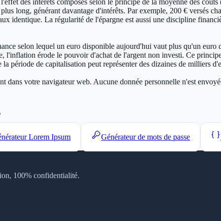
'effet des intérêts composés selon le principe de la moyenne des coûts 
n plus long, générant davantage d'intérêts. Par exemple, 200 € versés c
ux identique. La régularité de l'épargne est aussi une discipline financiè
nance selon lequel un euro disponible aujourd'hui vaut plus qu'un euro di
e, l'inflation érode le pouvoir d'achat de l'argent non investi. Ce princ
la période de capitalisation peut représenter des dizaines de milliers d'
ment dans votre navigateur web. Aucune donnée personnelle n'est envoyée 
e
nérateur Lorem Ipsum
Générateur de mots de passe
tion, 100% confidentialité.