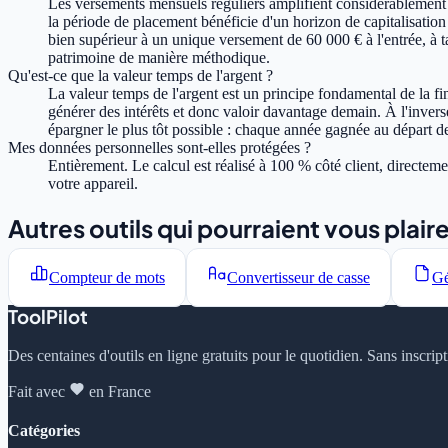
Les versements mensuels réguliers amplifient considérablement l
la période de placement bénéficie d'un horizon de capitalisatio
bien supérieur à un unique versement de 60 000 € à l'entrée, à ta
patrimoine de manière méthodique.
Qu'est-ce que la valeur temps de l'argent ?
La valeur temps de l'argent est un principe fondamental de la fi
générer des intérêts et donc valoir davantage demain. À l'invers
épargner le plus tôt possible : chaque année gagnée au départ de 
Mes données personnelles sont-elles protégées ?
Entièrement. Le calcul est réalisé à 100 % côté client, directe
votre appareil.
Autres outils qui pourraient vous plair
Compteur de mots
Convertisseur de casse
Gé
ToolPilot
Des centaines d'outils en ligne gratuits pour le quotidien. Sans inscrip
Fait avec
en France
Catégories