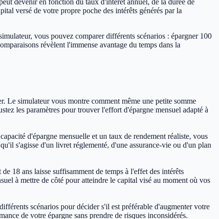
peut devenir en fonction du taux d'intérêt annuel, de la durée de
ital versé de votre propre poche des intérêts générés par la
 simulateur, vous pouvez comparer différents scénarios : épargner 100
 comparaisons révèlent l'immense avantage du temps dans la
gulier. Le simulateur vous montre comment même une petite somme
stez les paramètres pour trouver l'effort d'épargne mensuel adapté à
 capacité d'épargne mensuelle et un taux de rendement réaliste, vous
, qu'il s'agisse d'un livret réglementé, d'une assurance-vie ou d'un plan
e 18 ans laisse suffisamment de temps à l'effet des intérêts
l à mettre de côté pour atteindre le capital visé au moment où vos
férents scénarios pour décider s'il est préférable d'augmenter votre
rmance de votre épargne sans prendre de risques inconsidérés.