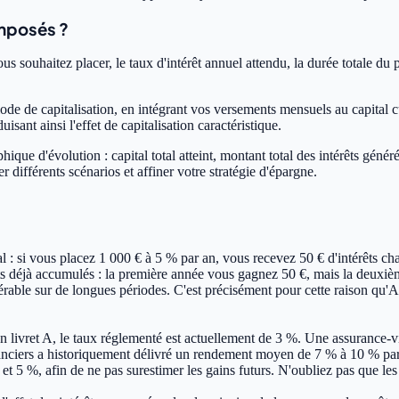
omposés ?
vous souhaitez placer, le taux d'intérêt annuel attendu, la durée totale 
e de capitalisation, en intégrant vos versements mensuels au capital cumu
sant ainsi l'effet de capitalisation caractéristique.
ique d'évolution : capital total atteint, montant total des intérêts géné
r différents scénarios et affiner votre stratégie d'épargne.
ial : si vous placez 1 000 € à 5 % par an, vous recevez 50 € d'intérêts c
rêts déjà accumulés : la première année vous gagnez 50 €, mais la deuxiè
rable sur de longues périodes. C'est précisément pour cette raison qu'Al
n livret A, le taux réglementé est actuellement de 3 %. Une assurance-v
inanciers a historiquement délivré un rendement moyen de 7 % à 10 % par 
 3 % et 5 %, afin de ne pas surestimer les gains futurs. N'oubliez pas que