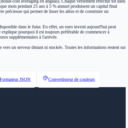
(dollar-cost averaging en anglais). Chaque versement effectué tôt dans
haque mois pendant 25 ans à 5 % annuel produisent un capital final
re précieuse qui permet de lisser les aléas et de construire un
sponible dans le futur. En effet, un euro investi aujourd'hui peut
ipe explique pourquoi il est toujours préférable de commencer à
euros supplémentaires à l'arrivée.
vers un serveur distant ni stockée. Toutes les informations restent sur
Formateur JSON
Convertisseur de couleurs