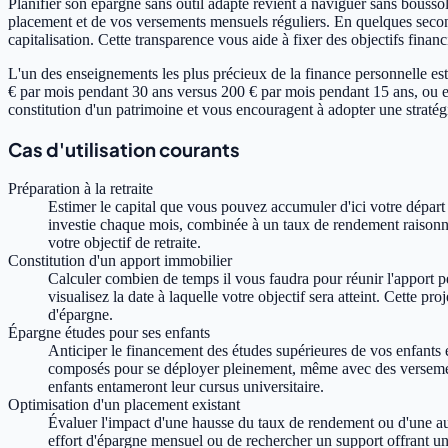
Planifier son épargne sans outil adapté revient à naviguer sans bousso
placement et de vos versements mensuels réguliers. En quelques seconde
capitalisation. Cette transparence vous aide à fixer des objectifs finan
L'un des enseignements les plus précieux de la finance personnelle es
€ par mois pendant 30 ans versus 200 € par mois pendant 15 ans, ou e
constitution d'un patrimoine et vous encouragent à adopter une stratég
Cas d'utilisation courants
Préparation à la retraite
Estimer le capital que vous pouvez accumuler d'ici votre dépar
investie chaque mois, combinée à un taux de rendement raisonnab
votre objectif de retraite.
Constitution d'un apport immobilier
Calculer combien de temps il vous faudra pour réunir l'apport p
visualisez la date à laquelle votre objectif sera atteint. Cette p
d'épargne.
Épargne études pour ses enfants
Anticiper le financement des études supérieures de vos enfants 
composés pour se déployer pleinement, même avec des versement
enfants entameront leur cursus universitaire.
Optimisation d'un placement existant
Évaluer l'impact d'une hausse du taux de rendement ou d'une au
effort d'épargne mensuel ou de rechercher un support offrant u