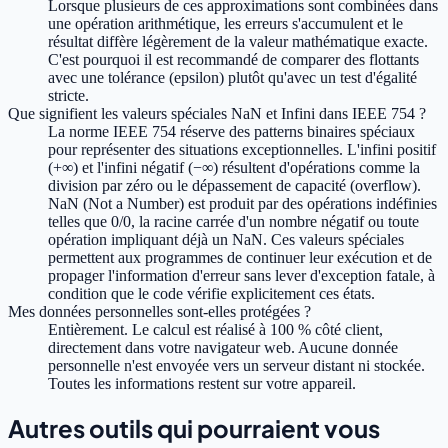
Lorsque plusieurs de ces approximations sont combinées dans
une opération arithmétique, les erreurs s'accumulent et le
résultat diffère légèrement de la valeur mathématique exacte.
C'est pourquoi il est recommandé de comparer des flottants
avec une tolérance (epsilon) plutôt qu'avec un test d'égalité
stricte.
Que signifient les valeurs spéciales NaN et Infini dans IEEE 754 ?
La norme IEEE 754 réserve des patterns binaires spéciaux
pour représenter des situations exceptionnelles. L'infini positif
(+∞) et l'infini négatif (−∞) résultent d'opérations comme la
division par zéro ou le dépassement de capacité (overflow).
NaN (Not a Number) est produit par des opérations indéfinies
telles que 0/0, la racine carrée d'un nombre négatif ou toute
opération impliquant déjà un NaN. Ces valeurs spéciales
permettent aux programmes de continuer leur exécution et de
propager l'information d'erreur sans lever d'exception fatale, à
condition que le code vérifie explicitement ces états.
Mes données personnelles sont-elles protégées ?
Entièrement. Le calcul est réalisé à 100 % côté client,
directement dans votre navigateur web. Aucune donnée
personnelle n'est envoyée vers un serveur distant ni stockée.
Toutes les informations restent sur votre appareil.
Autres outils qui pourraient vous