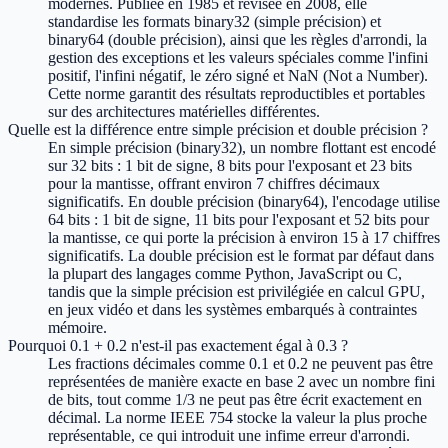
modernes. Publiée en 1985 et révisée en 2008, elle
standardise les formats binary32 (simple précision) et
binary64 (double précision), ainsi que les règles d'arrondi, la
gestion des exceptions et les valeurs spéciales comme l'infini
positif, l'infini négatif, le zéro signé et NaN (Not a Number).
Cette norme garantit des résultats reproductibles et portables
sur des architectures matérielles différentes.
Quelle est la différence entre simple précision et double précision ?
En simple précision (binary32), un nombre flottant est encodé
sur 32 bits : 1 bit de signe, 8 bits pour l'exposant et 23 bits
pour la mantisse, offrant environ 7 chiffres décimaux
significatifs. En double précision (binary64), l'encodage utilise
64 bits : 1 bit de signe, 11 bits pour l'exposant et 52 bits pour
la mantisse, ce qui porte la précision à environ 15 à 17 chiffres
significatifs. La double précision est le format par défaut dans
la plupart des langages comme Python, JavaScript ou C,
tandis que la simple précision est privilégiée en calcul GPU,
en jeux vidéo et dans les systèmes embarqués à contraintes
mémoire.
Pourquoi 0.1 + 0.2 n'est-il pas exactement égal à 0.3 ?
Les fractions décimales comme 0.1 et 0.2 ne peuvent pas être
représentées de manière exacte en base 2 avec un nombre fini
de bits, tout comme 1/3 ne peut pas être écrit exactement en
décimal. La norme IEEE 754 stocke la valeur la plus proche
représentable, ce qui introduit une infime erreur d'arrondi.