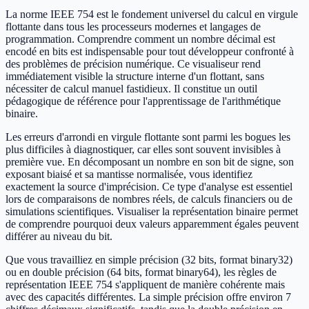
La norme IEEE 754 est le fondement universel du calcul en virgule
flottante dans tous les processeurs modernes et langages de
programmation. Comprendre comment un nombre décimal est
encodé en bits est indispensable pour tout développeur confronté à
des problèmes de précision numérique. Ce visualiseur rend
immédiatement visible la structure interne d'un flottant, sans
nécessiter de calcul manuel fastidieux. Il constitue un outil
pédagogique de référence pour l'apprentissage de l'arithmétique
binaire.
Les erreurs d'arrondi en virgule flottante sont parmi les bogues les
plus difficiles à diagnostiquer, car elles sont souvent invisibles à
première vue. En décomposant un nombre en son bit de signe, son
exposant biaisé et sa mantisse normalisée, vous identifiez
exactement la source d'imprécision. Ce type d'analyse est essentiel
lors de comparaisons de nombres réels, de calculs financiers ou de
simulations scientifiques. Visualiser la représentation binaire permet
de comprendre pourquoi deux valeurs apparemment égales peuvent
différer au niveau du bit.
Que vous travailliez en simple précision (32 bits, format binary32)
ou en double précision (64 bits, format binary64), les règles de
représentation IEEE 754 s'appliquent de manière cohérente mais
avec des capacités différentes. La simple précision offre environ 7