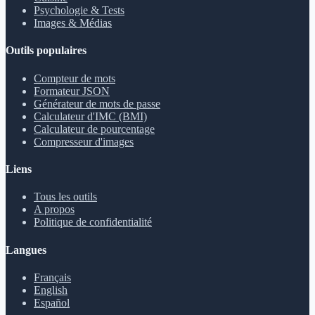
Psychologie & Tests
Images & Médias
Outils populaires
Compteur de mots
Formateur JSON
Générateur de mots de passe
Calculateur d'IMC (BMI)
Calculateur de pourcentage
Compresseur d'images
Liens
Tous les outils
A propos
Politique de confidentialité
Langues
Français
English
Español