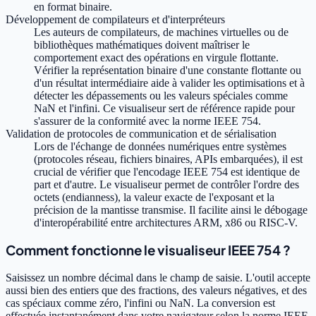
en format binaire.
Développement de compilateurs et d'interpréteurs
Les auteurs de compilateurs, de machines virtuelles ou de
bibliothèques mathématiques doivent maîtriser le
comportement exact des opérations en virgule flottante.
Vérifier la représentation binaire d'une constante flottante ou
d'un résultat intermédiaire aide à valider les optimisations et à
détecter les dépassements ou les valeurs spéciales comme
NaN et l'infini. Ce visualiseur sert de référence rapide pour
s'assurer de la conformité avec la norme IEEE 754.
Validation de protocoles de communication et de sérialisation
Lors de l'échange de données numériques entre systèmes
(protocoles réseau, fichiers binaires, APIs embarquées), il est
crucial de vérifier que l'encodage IEEE 754 est identique de
part et d'autre. Le visualiseur permet de contrôler l'ordre des
octets (endianness), la valeur exacte de l'exposant et la
précision de la mantisse transmise. Il facilite ainsi le débogage
d'interopérabilité entre architectures ARM, x86 ou RISC-V.
Comment fonctionne le visualiseur IEEE 754 ?
Saisissez un nombre décimal dans le champ de saisie. L'outil accepte
aussi bien des entiers que des fractions, des valeurs négatives, et des
cas spéciaux comme zéro, l'infini ou NaN. La conversion est
effectuée instantanément dans votre navigateur selon la norme IEEE