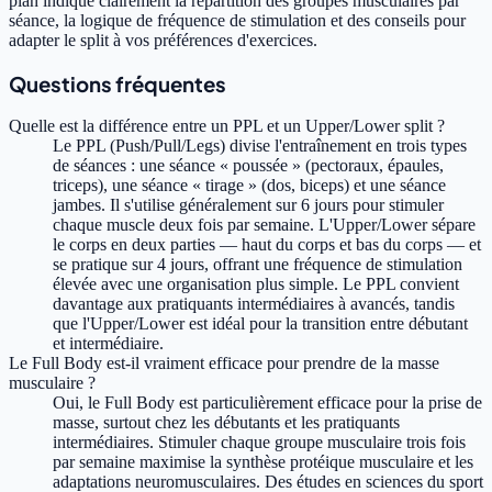
plan indique clairement la répartition des groupes musculaires par
séance, la logique de fréquence de stimulation et des conseils pour
adapter le split à vos préférences d'exercices.
Questions fréquentes
Quelle est la différence entre un PPL et un Upper/Lower split ?
Le PPL (Push/Pull/Legs) divise l'entraînement en trois types
de séances : une séance « poussée » (pectoraux, épaules,
triceps), une séance « tirage » (dos, biceps) et une séance
jambes. Il s'utilise généralement sur 6 jours pour stimuler
chaque muscle deux fois par semaine. L'Upper/Lower sépare
le corps en deux parties — haut du corps et bas du corps — et
se pratique sur 4 jours, offrant une fréquence de stimulation
élevée avec une organisation plus simple. Le PPL convient
davantage aux pratiquants intermédiaires à avancés, tandis
que l'Upper/Lower est idéal pour la transition entre débutant
et intermédiaire.
Le Full Body est-il vraiment efficace pour prendre de la masse
musculaire ?
Oui, le Full Body est particulièrement efficace pour la prise de
masse, surtout chez les débutants et les pratiquants
intermédiaires. Stimuler chaque groupe musculaire trois fois
par semaine maximise la synthèse protéique musculaire et les
adaptations neuromusculaires. Des études en sciences du sport