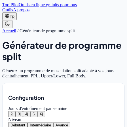
ToolPilot
Outils en ligne gratuits pour tous
Outils
A propos
FR
Accueil
/
Générateur de programme split
Générateur de programme
split
Générez un programme de musculation split adapté à vos jours
d'entraînement. PPL, Upper/Lower, Full Body.
Configuration
Jours d'entraînement par semaine
2
j
3
j
4
j
5
j
6
j
Niveau
Débutant
Intermédiaire
Avancé