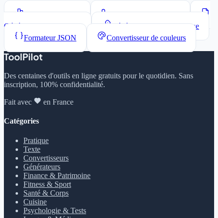
Compteur de mots
Convertisseur de casse
Générateur Lorem Ipsum
Générateur de mots de passe
Formateur JSON
Convertisseur de couleurs
ToolPilot
Des centaines d'outils en ligne gratuits pour le quotidien. Sans
inscription, 100% confidentialité.
Fait avec
en France
Catégories
Pratique
Texte
Convertisseurs
Générateurs
Finance & Patrimoine
Fitness & Sport
Santé & Corps
Cuisine
Psychologie & Tests