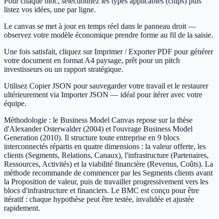
Pour chaque bloc, sélectionnez les types applicables (chips) puis
listez vos idées, une par ligne.
Le canvas se met à jour en temps réel dans le panneau droit —
observez votre modèle économique prendre forme au fil de la saisie.
Une fois satisfait, cliquez sur Imprimer / Exporter PDF pour générer
votre document en format A4 paysage, prêt pour un pitch
investisseurs ou un rapport stratégique.
Utilisez Copier JSON pour sauvegarder votre travail et le restaurer
ultérieurement via Importer JSON — idéal pour itérer avec votre
équipe.
Méthodologie : le Business Model Canvas repose sur la thèse
d'Alexander Osterwalder (2004) et l'ouvrage Business Model
Generation (2010). Il structure toute entreprise en 9 blocs
interconnectés répartis en quatre dimensions : la valeur offerte, les
clients (Segments, Relations, Canaux), l'infrastructure (Partenaires,
Ressources, Activités) et la viabilité financière (Revenus, Coûts). La
méthode recommande de commencer par les Segments clients avant
la Proposition de valeur, puis de travailler progressivement vers les
blocs d'infrastructure et financiers. Le BMC est conçu pour être
itératif : chaque hypothèse peut être testée, invalidée et ajustée
rapidement.