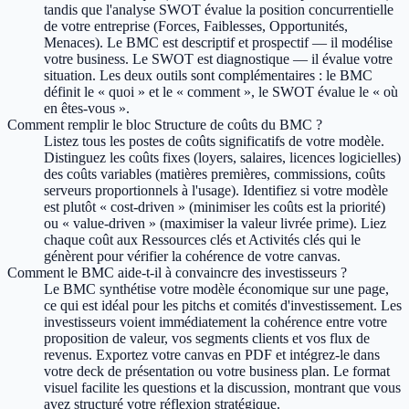
tandis que l'analyse SWOT évalue la position concurrentielle
de votre entreprise (Forces, Faiblesses, Opportunités,
Menaces). Le BMC est descriptif et prospectif — il modélise
votre business. Le SWOT est diagnostique — il évalue votre
situation. Les deux outils sont complémentaires : le BMC
définit le « quoi » et le « comment », le SWOT évalue le « où
en êtes-vous ».
Comment remplir le bloc Structure de coûts du BMC ?
Listez tous les postes de coûts significatifs de votre modèle.
Distinguez les coûts fixes (loyers, salaires, licences logicielles)
des coûts variables (matières premières, commissions, coûts
serveurs proportionnels à l'usage). Identifiez si votre modèle
est plutôt « cost-driven » (minimiser les coûts est la priorité)
ou « value-driven » (maximiser la valeur livrée prime). Liez
chaque coût aux Ressources clés et Activités clés qui le
génèrent pour vérifier la cohérence de votre canvas.
Comment le BMC aide-t-il à convaincre des investisseurs ?
Le BMC synthétise votre modèle économique sur une page,
ce qui est idéal pour les pitchs et comités d'investissement. Les
investisseurs voient immédiatement la cohérence entre votre
proposition de valeur, vos segments clients et vos flux de
revenus. Exportez votre canvas en PDF et intégrez-le dans
votre deck de présentation ou votre business plan. Le format
visuel facilite les questions et la discussion, montrant que vous
avez structuré votre réflexion stratégique.