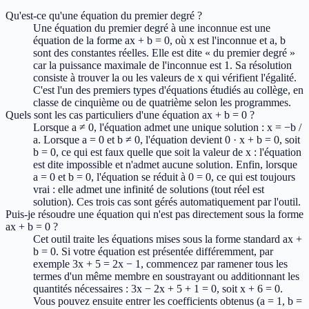
Qu'est-ce qu'une équation du premier degré ?
Une équation du premier degré à une inconnue est une
équation de la forme ax + b = 0, où x est l'inconnue et a, b
sont des constantes réelles. Elle est dite « du premier degré »
car la puissance maximale de l'inconnue est 1. Sa résolution
consiste à trouver la ou les valeurs de x qui vérifient l'égalité.
C'est l'un des premiers types d'équations étudiés au collège, en
classe de cinquième ou de quatrième selon les programmes.
Quels sont les cas particuliers d'une équation ax + b = 0 ?
Lorsque a ≠ 0, l'équation admet une unique solution : x = −b /
a. Lorsque a = 0 et b ≠ 0, l'équation devient 0 · x + b = 0, soit
b = 0, ce qui est faux quelle que soit la valeur de x : l'équation
est dite impossible et n'admet aucune solution. Enfin, lorsque
a = 0 et b = 0, l'équation se réduit à 0 = 0, ce qui est toujours
vrai : elle admet une infinité de solutions (tout réel est
solution). Ces trois cas sont gérés automatiquement par l'outil.
Puis-je résoudre une équation qui n'est pas directement sous la forme
ax + b = 0 ?
Cet outil traite les équations mises sous la forme standard ax +
b = 0. Si votre équation est présentée différemment, par
exemple 3x + 5 = 2x − 1, commencez par ramener tous les
termes d'un même membre en soustrayant ou additionnant les
quantités nécessaires : 3x − 2x + 5 + 1 = 0, soit x + 6 = 0.
Vous pouvez ensuite entrer les coefficients obtenus (a = 1, b =