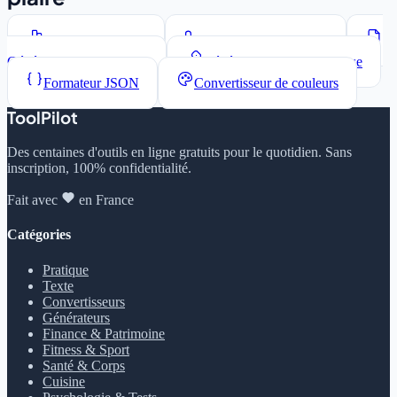
Compteur de mots
Convertisseur de casse
Générateur Lorem Ipsum
Générateur de mots de passe
Formateur JSON
Convertisseur de couleurs
ToolPilot
Des centaines d'outils en ligne gratuits pour le quotidien. Sans
inscription, 100% confidentialité.
Fait avec
en France
Catégories
Pratique
Texte
Convertisseurs
Générateurs
Finance & Patrimoine
Fitness & Sport
Santé & Corps
Cuisine