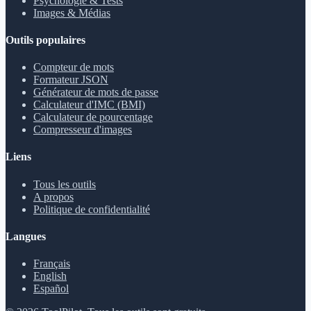
Psychologie & Tests
Images & Médias
Outils populaires
Compteur de mots
Formateur JSON
Générateur de mots de passe
Calculateur d'IMC (BMI)
Calculateur de pourcentage
Compresseur d'images
Liens
Tous les outils
A propos
Politique de confidentialité
Langues
Français
English
Español