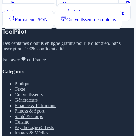
Compteur de mots
Convertisseur de casse
Générateur Lorem Ipsum
Générateur de mots de passe
Formateur JSON
Convertisseur de couleurs
ToolPilot
Des centaines d'outils en ligne gratuits pour le quotidien. Sans
inscription, 100% confidentialité.
Fait avec
en France
Catégories
Pratique
Texte
Convertisseurs
Générateurs
Finance & Patrimoine
Fitness & Sport
Santé & Corps
Cuisine
Psychologie & Tests
Images & Médias