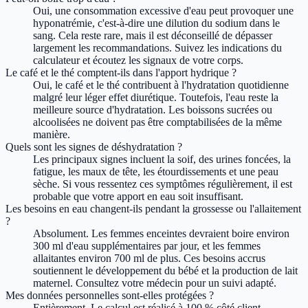
Oui, une consommation excessive d'eau peut provoquer une
hyponatrémie, c'est-à-dire une dilution du sodium dans le
sang. Cela reste rare, mais il est déconseillé de dépasser
largement les recommandations. Suivez les indications du
calculateur et écoutez les signaux de votre corps.
Le café et le thé comptent-ils dans l'apport hydrique ?
Oui, le café et le thé contribuent à l'hydratation quotidienne
malgré leur léger effet diurétique. Toutefois, l'eau reste la
meilleure source d'hydratation. Les boissons sucrées ou
alcoolisées ne doivent pas être comptabilisées de la même
manière.
Quels sont les signes de déshydratation ?
Les principaux signes incluent la soif, des urines foncées, la
fatigue, les maux de tête, les étourdissements et une peau
sèche. Si vous ressentez ces symptômes régulièrement, il est
probable que votre apport en eau soit insuffisant.
Les besoins en eau changent-ils pendant la grossesse ou l'allaitement
?
Absolument. Les femmes enceintes devraient boire environ
300 ml d'eau supplémentaires par jour, et les femmes
allaitantes environ 700 ml de plus. Ces besoins accrus
soutiennent le développement du bébé et la production de lait
maternel. Consultez votre médecin pour un suivi adapté.
Mes données personnelles sont-elles protégées ?
Entièrement. Le calcul est réalisé à 100 % côté client,