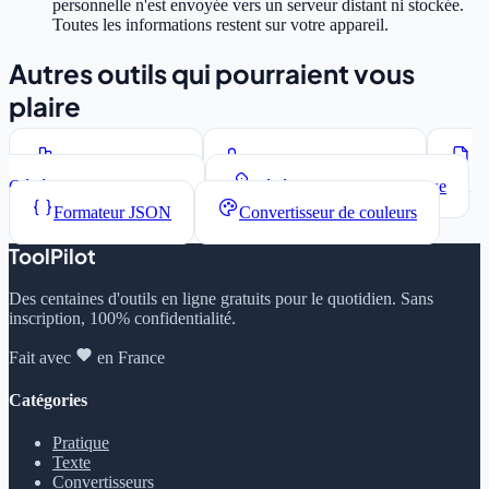
personnelle n'est envoyée vers un serveur distant ni stockée.
Toutes les informations restent sur votre appareil.
Autres outils qui pourraient vous
plaire
Compteur de mots
Convertisseur de casse
Générateur Lorem Ipsum
Générateur de mots de passe
Formateur JSON
Convertisseur de couleurs
ToolPilot
Des centaines d'outils en ligne gratuits pour le quotidien. Sans
inscription, 100% confidentialité.
Fait avec
en France
Catégories
Pratique
Texte
Convertisseurs