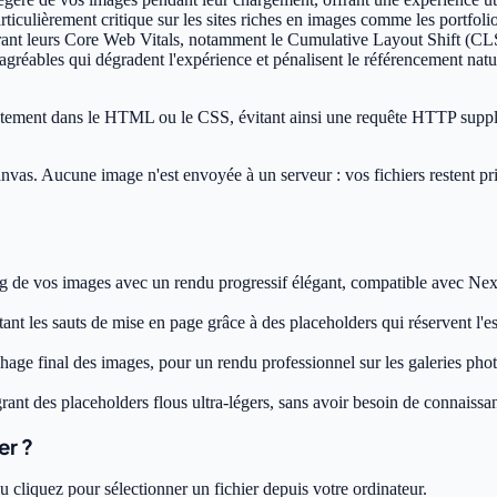
ticulièrement critique sur les sites riches en images comme les portfol
orant leurs Core Web Vitals, notamment le Cumulative Layout Shift (CLS
gréables qui dégradent l'expérience et pénalisent le référencement nat
tement dans le HTML ou le CSS, évitant ainsi une requête HTTP supplé
nvas. Aucune image n'est envoyée à un serveur : vos fichiers restent priv
ng de vos images avec un rendu progressif élégant, compatible avec Ne
ant les sauts de mise en page grâce à des placeholders qui réservent l'
ichage final des images, pour un rendu professionnel sur les galeries phot
ant des placeholders flous ultra-légers, sans avoir besoin de connaiss
er ?
liquez pour sélectionner un fichier depuis votre ordinateur.