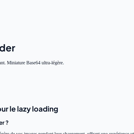
lder
nt. Miniature Base64 ultra-légère.
ur le lazy loading
er ?
légère de vos images pendant leur chargement, offrant une expérience uti