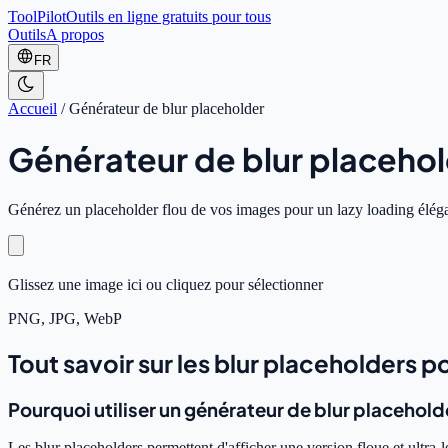
ToolPilot
Outils en ligne gratuits pour tous
Outils
A propos
FR
Accueil
/
Générateur de blur placeholder
Générateur de blur placeho
Générez un placeholder flou de vos images pour un lazy loading éléga
Glissez une image ici ou cliquez pour sélectionner
PNG, JPG, WebP
Tout savoir sur les blur placeholders po
Pourquoi utiliser un générateur de blur placehold
Les blur placeholders permettent d'afficher une version floue et ultra-