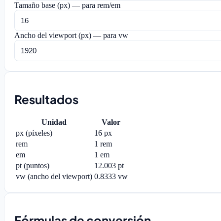
Tamaño base (px) — para rem/em
Ancho del viewport (px) — para vw
Resultados
Unidad
Valor
px (píxeles)
16
px
rem
1
rem
em
1
em
pt (puntos)
12.003
pt
vw (ancho del viewport)
0.8333
vw
Fórmulas de conversión