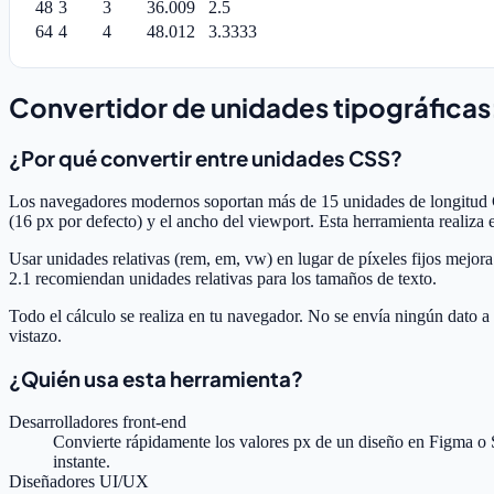
48
3
3
36.009
2.5
64
4
4
48.012
3.3333
Convertidor de unidades tipográficas:
¿Por qué convertir entre unidades CSS?
Los navegadores modernos soportan más de 15 unidades de longitud C
(16 px por defecto) y el ancho del viewport. Esta herramienta realiza 
Usar unidades relativas (rem, em, vw) en lugar de píxeles fijos mejo
2.1 recomiendan unidades relativas para los tamaños de texto.
Todo el cálculo se realiza en tu navegador. No se envía ningún dato a 
vistazo.
¿Quién usa esta herramienta?
Desarrolladores front-end
Convierte rápidamente los valores px de un diseño en Figma o S
instante.
Diseñadores UI/UX