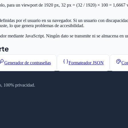
plo, para un viewport de 1920 px, 32 px = (32 / 1920) × 100 = 1,6667 v
definidas por el usuario en su navegador. Si un usuario con discapacida
juste, lo que genera problemas de accesibilidad.
dor mediante JavaScript. Ningún dato se transmite ni se almacena en un
rte
Generador de contraseñas
Formateador JSON
Con
tro, 100% privacidad.