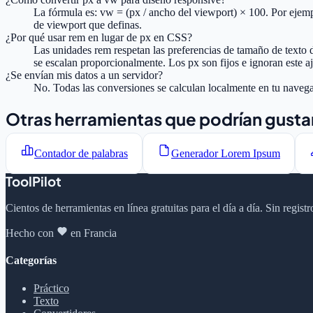
La fórmula es: vw = (px / ancho del viewport) × 100. Por ejem
de viewport que definas.
¿Por qué usar rem en lugar de px en CSS?
Las unidades rem respetan las preferencias de tamaño de texto 
se escalan proporcionalmente. Los px son fijos e ignoran este a
¿Se envían mis datos a un servidor?
No. Todas las conversiones se calculan localmente en tu navega
Otras herramientas que podrían gusta
Contador de palabras
Generador Lorem Ipsum
ToolPilot
Cientos de herramientas en línea gratuitas para el día a día. Sin regis
Hecho con
en Francia
Categorías
Práctico
Texto