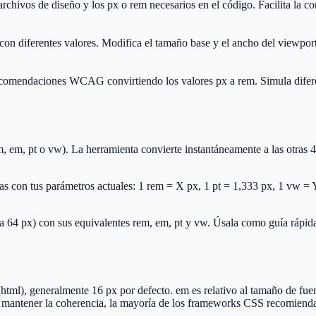
 archivos de diseño y los px o rem necesarios en el código. Facilita la 
n diferentes valores. Modifica el tamaño base y el ancho del viewport
recomendaciones WCAG convirtiendo los valores px a rem. Simula difere
, em, pt o vw). La herramienta convierte instantáneamente a las otras 
 con tus parámetros actuales: 1 rem = X px, 1 pt = 1,333 px, 1 vw = Y 
a 64 px) con sus equivalentes rem, em, pt y vw. Úsala como guía rápida
(html), generalmente 16 px por defecto. em es relativo al tamaño de fuen
a mantener la coherencia, la mayoría de los frameworks CSS recomienda