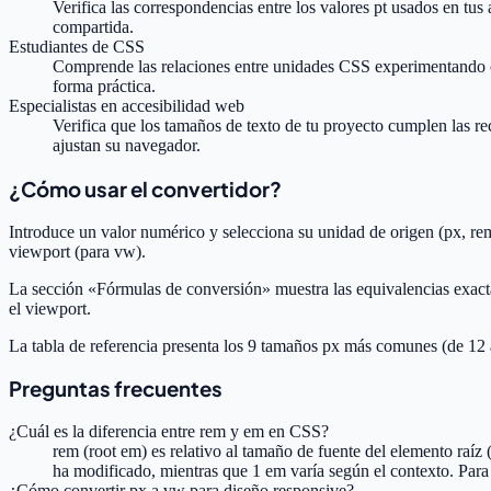
Verifica las correspondencias entre los valores pt usados en tus
compartida.
Estudiantes de CSS
Comprende las relaciones entre unidades CSS experimentando co
forma práctica.
Especialistas en accesibilidad web
Verifica que los tamaños de texto de tu proyecto cumplen las 
ajustan su navegador.
¿Cómo usar el convertidor?
Introduce un valor numérico y selecciona su unidad de origen (px, rem
viewport (para vw).
La sección «Fórmulas de conversión» muestra las equivalencias exactas
el viewport.
La tabla de referencia presenta los 9 tamaños px más comunes (de 12 
Preguntas frecuentes
¿Cuál es la diferencia entre rem y em en CSS?
rem (root em) es relativo al tamaño de fuente del elemento raíz 
ha modificado, mientras que 1 em varía según el contexto. Par
¿Cómo convertir px a vw para diseño responsive?