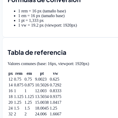
1 rem = 16 px (tamaño base)
1 em = 16 px (tamaño base)
1 pt = 1,333 px
1 vw = 19.2 px (viewport: 1920px)
Tabla de referencia
Valores comunes (base: 16px, viewport: 1920px)
px
rem
em
pt
vw
12
0.75
0.75
9.0023
0.625
14
0.875
0.875
10.5026
0.7292
16
1
1
12.003
0.8333
18
1.125
1.125
13.5034
0.9375
20
1.25
1.25
15.0038
1.0417
24
1.5
1.5
18.0045
1.25
32
2
2
24.006
1.6667