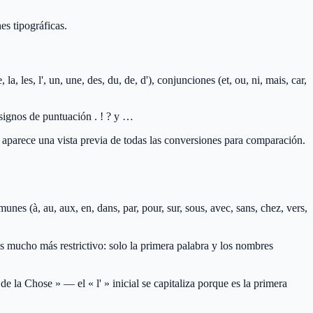
es tipográficas.
, les, l', un, une, des, du, de, d'), conjunciones (et, ou, ni, mais, car,
s signos de puntuación . ! ? y …
parece una vista previa de todas las conversiones para comparación.
omunes (à, au, aux, en, dans, par, pour, sur, sous, avec, sans, chez, vers,
es mucho más restrictivo: solo la primera palabra y los nombres
e la Chose » — el « l' » inicial se capitaliza porque es la primera