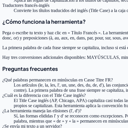
Aplica las reglas de capitalización a los títulos de capítulos, se
Traductores francés-inglés
Convierte los títulos traducidos del inglés (Title Case) a la caj
¿Cómo funciona la herramienta?
Pega o escribe tu texto y haz clic en « Título Francés ». La herramienta 
donc, or) y preposiciones (à, au, aux, en, dans, par, pour, sur, sous, av
La primera palabra de cada frase siempre se capitaliza, incluso si está
Hay tres conversiones adicionales disponibles: MAYÚSCULAS, minúscul
Preguntas frecuentes
¿Qué palabras permanecen en minúsculas en Casse Titre FR?
Los artículos (le, la, les, l', un, une, des, du, de, d'), las conju
contre). La primera palabra de una frase siempre se capitaliza, inc
¿Cuál es la diferencia con el Title Case inglés?
El Title Case inglés (AP, Chicago, APA) capitaliza casi todas la
propios se capitalizan. Esta herramienta aplica la convención fr
¿La herramienta maneja las elisiones (l', d')?
Sí, las formas elididas l' y d' se reconocen como excepciones. P
palabra, mientras que « de » y « la » permanecen en minúsculas
¿Se envía mi texto a un servidor?