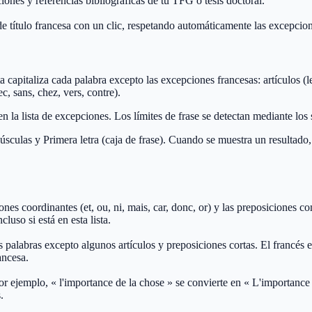
cciones y referencias bibliográficas de tu TFG o tesis doctoral.
a de título francesa con un clic, respetando automáticamente las excepcion
capitaliza cada palabra excepto las excepciones francesas: artículos (le, la
ec, sans, chez, vers, contre).
 en la lista de excepciones. Los límites de frase se detectan mediante lo
as y Primera letra (caja de frase). Cuando se muestra un resultado, a
nciones coordinantes (et, ou, ni, mais, car, donc, or) y las preposiciones c
luso si está en esta lista.
s palabras excepto algunos artículos y preposiciones cortas. El francés 
ancesa.
or ejemplo, « l'importance de la chose » se convierte en « L'importance d
.