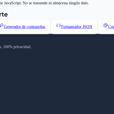
te JavaScript. No se transmite ni almacena ningún dato.
rte
Generador de contraseñas
Formateador JSON
Con
tro, 100% privacidad.