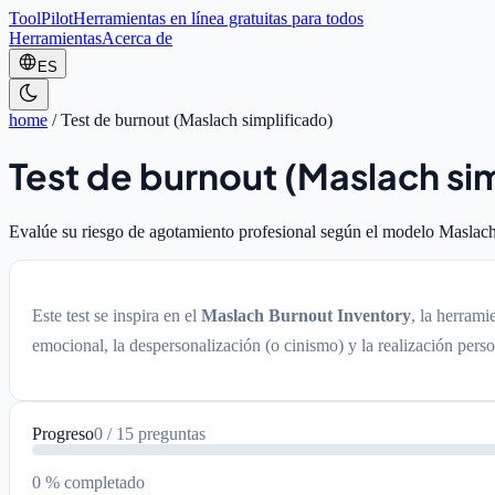
ToolPilot
Herramientas en línea gratuitas para todos
Herramientas
Acerca de
ES
home
/
Test de burnout (Maslach simplificado)
Test de burnout (Maslach si
Evalúe su riesgo de agotamiento profesional según el modelo Maslach
Este test se inspira en el
Maslach Burnout Inventory
, la herrami
emocional, la despersonalización (o cinismo) y la realización per
Progreso
0
/
15
preguntas
0 % completado