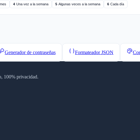
 mes
4
Una vez a la semana
5
Algunas veces a la semana
6
Cada día
Generador de contraseñas
Formateador JSON
Con
tro, 100% privacidad.