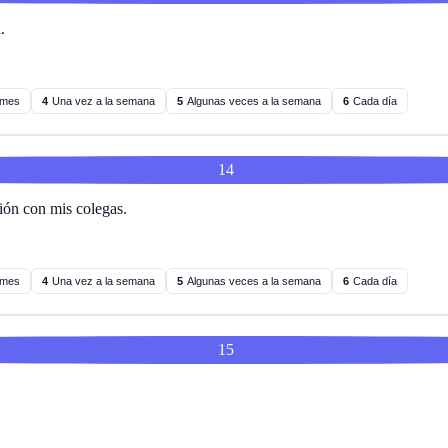
.
 mes
4
Una vez a la semana
5
Algunas veces a la semana
6
Cada día
14
ión con mis colegas.
 mes
4
Una vez a la semana
5
Algunas veces a la semana
6
Cada día
15