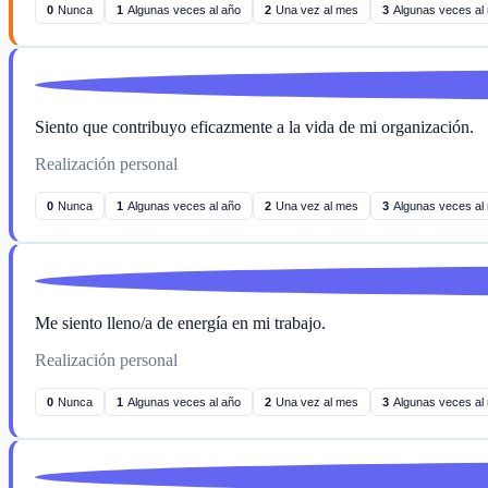
0
Nunca
1
Algunas veces al año
2
Una vez al mes
3
Algunas veces al
Siento que contribuyo eficazmente a la vida de mi organización.
Realización personal
0
Nunca
1
Algunas veces al año
2
Una vez al mes
3
Algunas veces al
Me siento lleno/a de energía en mi trabajo.
Realización personal
0
Nunca
1
Algunas veces al año
2
Una vez al mes
3
Algunas veces al