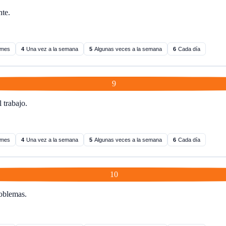
te.
 mes
4
Una vez a la semana
5
Algunas veces a la semana
6
Cada día
9
 trabajo.
 mes
4
Una vez a la semana
5
Algunas veces a la semana
6
Cada día
10
roblemas.