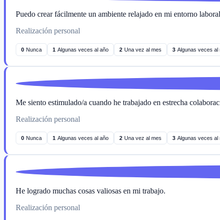
Puedo crear fácilmente un ambiente relajado en mi entorno laboral
Realización personal
0
Nunca
1
Algunas veces al año
2
Una vez al mes
3
Algunas veces al
Me siento estimulado/a cuando he trabajado en estrecha colaborac
Realización personal
0
Nunca
1
Algunas veces al año
2
Una vez al mes
3
Algunas veces al
He logrado muchas cosas valiosas en mi trabajo.
Realización personal