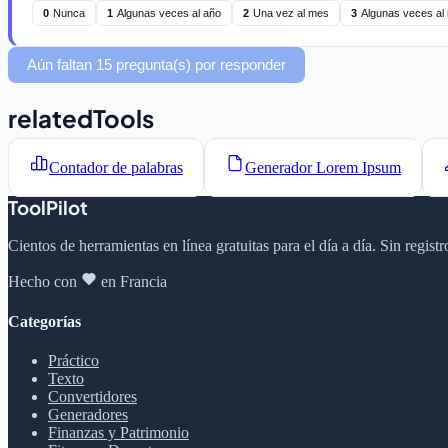
0
Nunca
1
Algunas veces al año
2
Una vez al mes
3
Algunas veces al
Aún faltan 15 pregunta(s) por responder
relatedTools
Contador de palabras
Generador Lorem Ipsum
ToolPilot
Cientos de herramientas en línea gratuitas para el día a día. Sin regis
Hecho con
en Francia
Categorías
Práctico
Texto
Convertidores
Generadores
Finanzas y Patrimonio