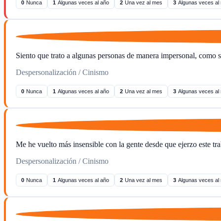
0
Nunca
1
Algunas veces al año
2
Una vez al mes
3
Algunas veces al
Siento que trato a algunas personas de manera impersonal, como si
Despersonalización / Cinismo
0
Nunca
1
Algunas veces al año
2
Una vez al mes
3
Algunas veces al
Me he vuelto más insensible con la gente desde que ejerzo este tra
Despersonalización / Cinismo
0
Nunca
1
Algunas veces al año
2
Una vez al mes
3
Algunas veces al