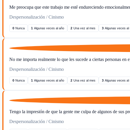
Me preocupa que este trabajo me esté endureciendo emocionalmen
Despersonalización / Cinismo
0
Nunca
1
Algunas veces al año
2
Una vez al mes
3
Algunas veces al
No me importa realmente lo que les sucede a ciertas personas en el
Despersonalización / Cinismo
0
Nunca
1
Algunas veces al año
2
Una vez al mes
3
Algunas veces al
Tengo la impresión de que la gente me culpa de algunos de sus p
Despersonalización / Cinismo