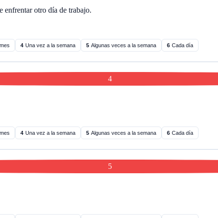
enfrentar otro día de trabajo.
 mes
4
Una vez a la semana
5
Algunas veces a la semana
6
Cada día
4
 mes
4
Una vez a la semana
5
Algunas veces a la semana
6
Cada día
5