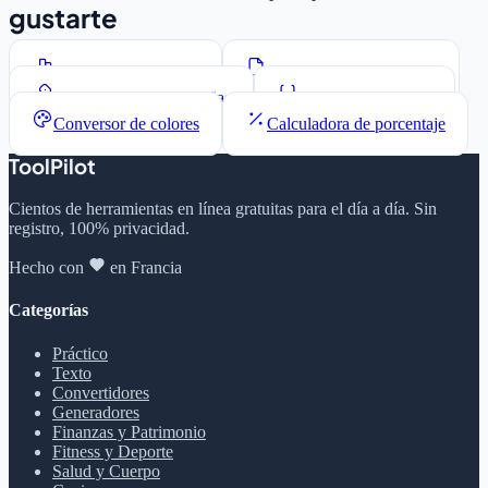
gustarte
Contador de palabras
Generador Lorem Ipsum
Generador de contraseñas
Formateador JSON
Conversor de colores
Calculadora de porcentaje
ToolPilot
Cientos de herramientas en línea gratuitas para el día a día. Sin
registro, 100% privacidad.
Hecho con
en Francia
Categorías
Práctico
Texto
Convertidores
Generadores
Finanzas y Patrimonio
Fitness y Deporte
Salud y Cuerpo