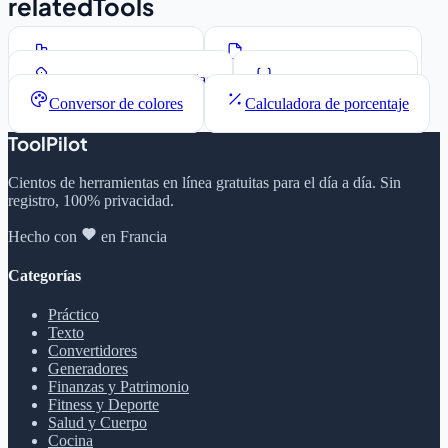
relatedTools
Contador de palabras
Generador Lorem Ipsum
Generador de contraseñas
Formateador JSON
Conversor de colores
Calculadora de porcentaje
ToolPilot
Cientos de herramientas en línea gratuitas para el día a día. Sin
registro, 100% privacidad.
Hecho con
en Francia
Categorías
Práctico
Texto
Convertidores
Generadores
Finanzas y Patrimonio
Fitness y Deporte
Salud y Cuerpo
Cocina