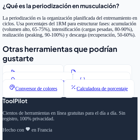
¿Qué es la periodización en musculación?
La periodización es la organización planificada del entrenamiento en
ciclos. Usa porcentajes del 1RM para estructurar fases: acumulación
(volumen alto, 65-75%), intensificación (cargas pesadas, 80-90%),
realización (peaking, 90-100%) y descarga (recuperación, 50-60%).
Otras herramientas que podrían
gustarte
Contador de palabras
Generador Lorem Ipsum
Generador de contraseñas
Formateador JSON
Conversor de colores
Calculadora de porcentaje
ToolPilot
Cientos de herramientas en línea gratuitas para el día a día. Sin
registro, 100% privacidad.
Hecho con
en Francia