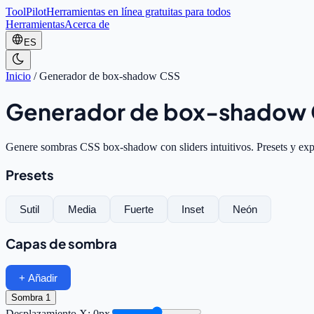
ToolPilot
Herramientas en línea gratuitas para todos
Herramientas
Acerca de
ES
Inicio
/
Generador de box-shadow CSS
Generador de box-shadow
Genere sombras CSS box-shadow con sliders intuitivos. Presets y ex
Presets
Sutil
Media
Fuerte
Inset
Neón
Capas de sombra
+ Añadir
Sombra 1
Desplazamiento X: 0px