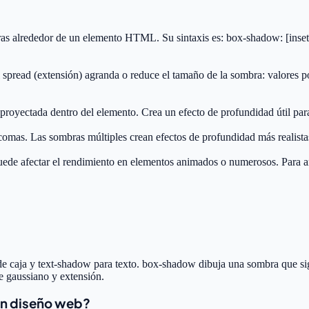
alrededor de un elemento HTML. Su sintaxis es: box-shadow: [inset] of
l spread (extensión) agranda o reduce el tamaño de la sombra: valores 
r, proyectada dentro del elemento. Crea un efecto de profundidad útil pa
mas. Las sombras múltiples crean efectos de profundidad más realista
ede afectar el rendimiento en elementos animados o numerosos. Para ani
caja y text-shadow para texto. box-shadow dibuja una sombra que sigu
 gaussiano y extensión.
en diseño web?