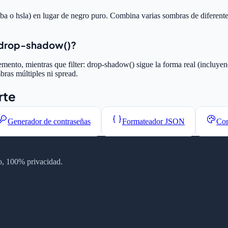
gba o hsla) en lugar de negro puro. Combina varias sombras de diferente
r: drop-shadow()?
emento, mientras que filter: drop-shadow() sigue la forma real (inclu
ras múltiples ni spread.
rte
Generador de contraseñas
Formateador JSON
Con
tro, 100% privacidad.